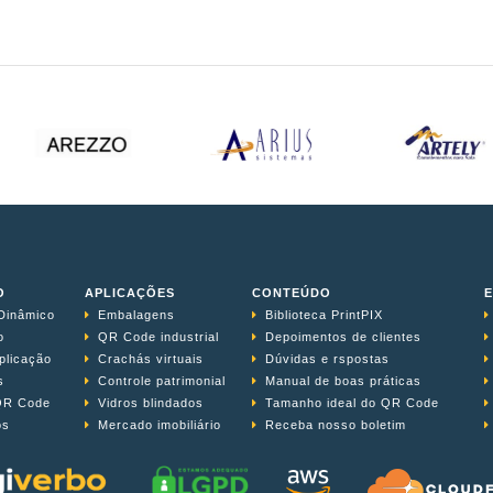
O
APLICAÇÕES
CONTEÚDO
Dinâmico
Embalagens
Biblioteca PrintPIX
o
QR Code industrial
Depoimentos de clientes
plicação
Crachás virtuais
Dúvidas e rspostas
s
Controle patrimonial
Manual de boas práticas
QR Code
Vidros blindados
Tamanho ideal do QR Code
os
Mercado imobiliário
Receba nosso boletim