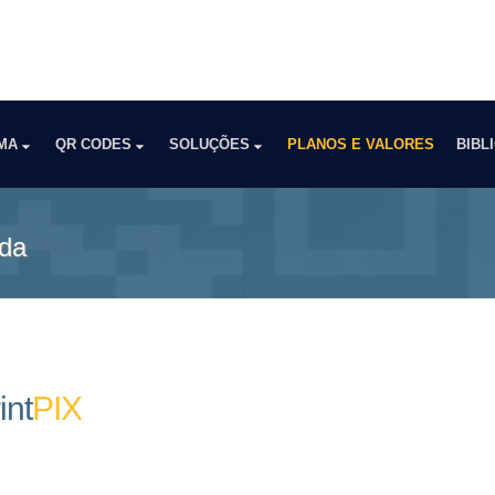
RMA
QR CODES
SOLUÇÕES
PLANOS E VALORES
BIBL
nda
int
PIX