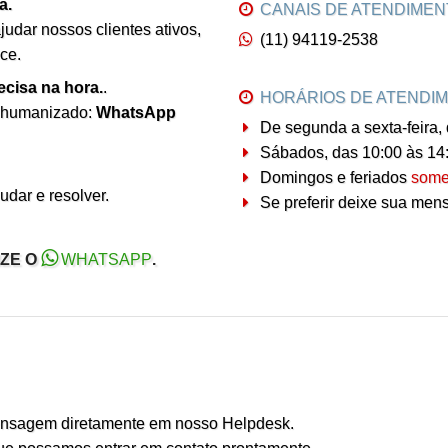
a.
CANAIS DE ATENDIMEN
judar nossos clientes ativos,
(11) 94119-2538
ce.
ecisa na hora.
.
HORÁRIOS DE ATENDI
e humanizado:
WhatsApp
De segunda a sexta-feira, 
Sábados, das 10:00 às 14
Domingos e feriados
some
udar e resolver.
Se preferir deixe sua mens
IZE O
WHATSAPP
.
mensagem diretamente em nosso Helpdesk.