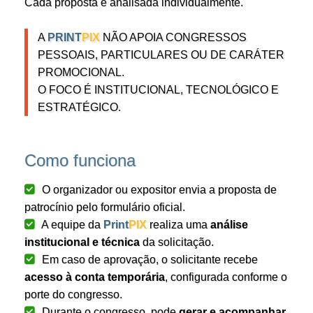
Cada proposta é analisada individualmente.
A
PRINT
PIX
NÃO APOIA CONGRESSOS
PESSOAIS, PARTICULARES OU DE CARÁTER
PROMOCIONAL.
O FOCO É INSTITUCIONAL, TECNOLÓGICO E
ESTRATÉGICO.
Como funciona
O organizador ou expositor envia a proposta de
patrocínio pelo formulário oficial.
A equipe da
Print
PIX
realiza uma
análise
institucional e técnica
da solicitação.
Em caso de aprovação, o solicitante recebe
acesso à conta temporária
, configurada conforme o
porte do congresso.
Durante o congresso, pode
gerar e acompanhar