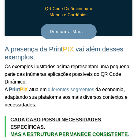
QR Code Dinâmico para
Manus e Cardápios
Descubra Mais...
A presença da
Print
PIX
vai além desses
exemplos.
Os exemplos ilustrados acima representam uma pequena
parte das inúmeras aplicações possíveis do QR Code
Dinâmico.
A
Print
PIX
atua em
diferentes segmentos
da economia,
adaptando sua plataforma aos mais diversos contextos e
necessidades.
CADA CASO POSSUI NECESSIDADES
ESPECÍFICAS.
MAS A ESTRUTURA PERMANECE CONSISTENTE.